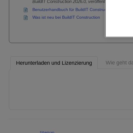
BuildIT Construction 2026.0, veröffentlicht 30. März
Benutzerhandbuch für BuildIT Construction
Was ist neu bei BuildIT Construction
Wie geht d
Herunterladen und Lizenzierung
Sitemap