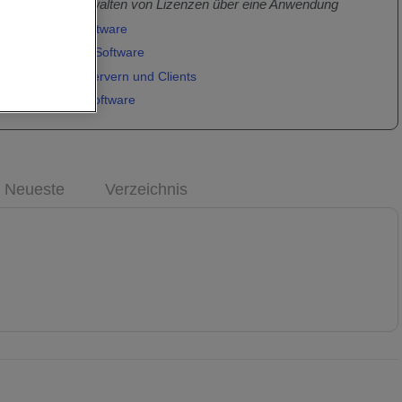
alisieren und Verwalten von Lizenzen über eine Anwendung
 für die FARO Software
ung für die FARO Software
 Netzwerklizenzservern und Clients
g für die FARO Software
Neueste
Verzeichnis