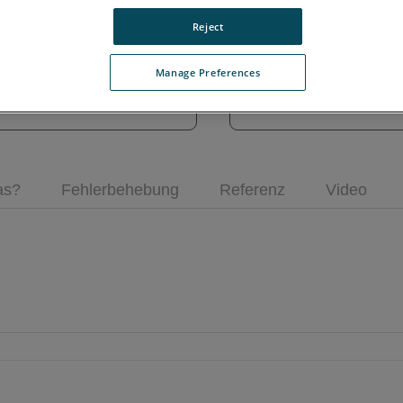
 2026
Aktivieren, Aktu
Reject
Lizenzaktivierung
Lizenzaktualisier
Manage Preferences
Konfiguration von
Lizenzübertragun
as?
Fehlerbehebung
Referenz
Video