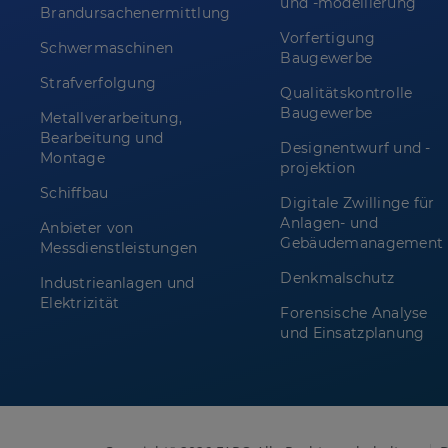
und -modellierung
Brandursachenermittlung
Vorfertigung
Schwermaschinen
Baugewerbe
Strafverfolgung
Qualitätskontrolle
Baugewerbe
Metallverarbeitung,
Bearbeitung und
Designentwurf und -
Montage
projektion
Schiffbau
Digitale Zwillinge für
Anlagen- und
Anbieter von
Gebäudemanagement
Messdienstleistungen
Denkmalschutz
Industrieanlagen und
Elektrizität
Forensische Analyse
und Einsatzplanung