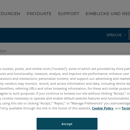
NDUNGEN
PRODUKTE
SUPPORT
EINBLICKE UND R
SPRACHE
tion
es cookies, pixels, and similar tools (“cookies”), some of which are provided by third par
ures and functionality; measure, analyze, and improve site performance; enhance user
BuildIT Construction
sessions and interactions; personalize content; and support our advertising and marke
rty vendors may monitor, record, and access information and data, including device da
dentifiers, referring URLs and other browsing information, for these and similar purpose
agree to such purposes. If you continue to browse our site without clicking “Accept,” or 
ly cookies necessary to operate and enable default website features and functionalities 
 using this site or clicking “Accept,” “Reject,” or “Manage Preferences” you acknowledg
Policy available through the link in the footer of this website,
Cookie Policy
, and
Term
Lizenzaktivierung 
Accept
FARO Licensing 