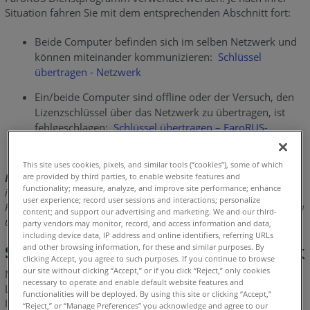
Auf
Situation fahren Sie mit dem entsprechenden Abschnitt fort:
dem
alten
Beide Computer befinden sich im selben Netzwerk und
(derzeit
können miteinander kommunizieren:
Schlüssel
lizenzierten)
übertragen - Netzwerk
Computer
Ein/beide Computer sind offline oder der Versuch, den
Auf
Lizenzschlüssel über das Netzwerk zu übertragen, ist
dem
fehlgeschlagen:
Schlüssel übertragen – FaroRUS-
neuen
Dienstprogramm (kein Netzwerk)
(Ziel-)Computer:
This site uses cookies, pixels, and similar tools (“cookies”), some of which
are provided by third parties, to enable website features and
Hinweis:
Wenn der alte (Quell-)Computer nicht mehr zugänglich
functionality; measure, analyze, and improve site performance; enhance
ist (z. B. aufgrund eines Festplatten- oder anderen
user experience; record user sessions and interactions; personalize
Hardwaredefekts) und es nicht möglich ist, den Lizenzschlüssel zu
content; and support our advertising and marketing. We and our third-
übertragen, wenden Sie sich bitte an den
FARO Support
.
party vendors may monitor, record, and access information and data,
including device data, IP address and online identifiers, referring URLs
and other browsing information, for these and similar purposes. By
Schlüssel übertragen – Netzwerk
clicking Accept, you agree to such purposes. If you continue to browse
our site without clicking “Accept,” or if you click “Reject,” only cookies
Mit der Funktion „Schlüssel übertragen“ können Sie einen
necessary to operate and enable default website features and
Lizenzschlüssel, der sich auf einem anderen Computer (in
functionalities will be deployed. By using this site or clicking “Accept,”
Ihrem Netzwerk) befindet, auf den Computer übertragen, den
“Reject,” or “Manage Preferences” you acknowledge and agree to our