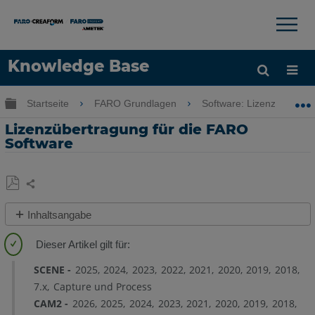
×
×
Knowledge Base
Sprache
Globale Hierarchie auf- und zuklappen
Startseite
FARO Grundlagen
Software: Lizenzierung-In
Hilfe holen
Anmelden
Lizenzübertragung für die FARO
Software
Teilen
Als
Inhaltsangabe
PDF
Übersicht
speichern
Schlüssel
übertragen
SCENE
2025
2024
2023
2022
2021
2020
2019
2018
–
7.x
Capture und Process
Netzwerk
CAM2
2026
2025
2024
2023
2021
2020
2019
2018