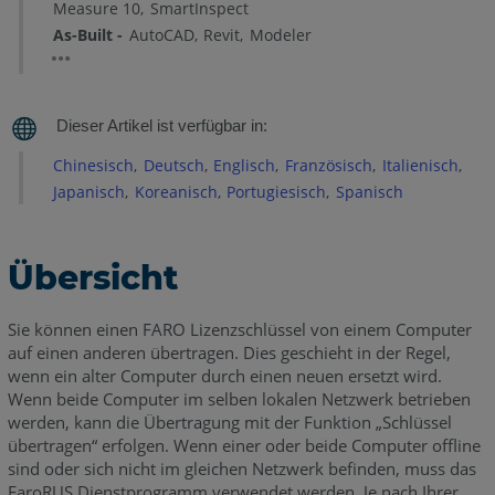
Lizenzassistent
Measure 10
SmartInspect
As-Built
AutoCAD
Revit
Modeler
Lizenzmanager
Schlüssel
übertragen
–
FaroRUS-
Chinesisch
Deutsch
Englisch
Französisch
Italienisch
Dienstprogramm
Japanisch
Koreanisch
Portugiesisch
Spanisch
(kein
Netzwerk)
Auswahl
Übersicht
des
richtigen
Sie können einen FARO Lizenzschlüssel von einem Computer
FaroRUS-
auf einen anderen übertragen. Dies geschieht in der Regel,
Dienstprogramms
wenn ein alter Computer durch einen neuen ersetzt wird.
Auf
Wenn beide Computer im selben lokalen Netzwerk betrieben
dem
werden, kann die Übertragung mit der Funktion „Schlüssel
übertragen“ erfolgen. Wenn einer oder beide Computer offline
neuen
sind oder sich nicht im gleichen Netzwerk befinden, muss das
(Ziel-)Computer:
FaroRUS Dienstprogramm verwendet werden. Je nach Ihrer