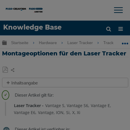
×
×
Knowledge Base
Sprache
Globale Hierarchie auf- und zuklappen
Startseite
Hardware
Laser Tracker
Tracker
Hilfe holen
Anmelden
Montageoptionen für den Laser Tracker
Teilen
Als
Inhaltsangabe
PDF
Montage
speichern
des
Laser
Laser Tracker
Vantage S
Vantage S6
Vantage E
Trackers
Vantage E6
Vantage
ION
Si
X
Xi
Verwenden
Sie
das