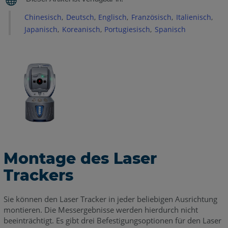
Schraubenlochmuster
Chinesisch
Deutsch
Englisch
Französisch
Italienisch
unter
Japanisch
Koreanisch
Portugiesisch
Spanisch
dem
Tracker
für
die
Montage
Ausrichtungsoptionen:
Aufrecht,
horizontal,
seitwärts
oder
Kopf
Montage des Laser
über
Trackers
Aufrecht
Horizontal
Sie können den Laser Tracker in jeder beliebigen Ausrichtung
oder
montieren. Die Messergebnisse werden hierdurch nicht
seitlich
beeinträchtigt. Es gibt drei Befestigungsoptionen für den Laser