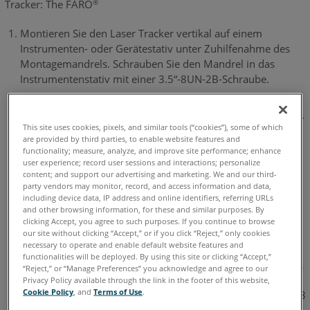
Tracker: The FARO
®
Über
Kopf
Montieren Sie den Laser Tracker vertikal auf einem
Instrumenten- oder Gerätestativ unter Zuhilfenahme des
Abmessungen
Montagemandrels. Schrauben Sie den Mandrel in das
und
Instrumentenstativ mit einer 3.5“-8UN-2B-Schraube.
Montagehinweise
für
die
Die Mandrel-Spannvorrichtung auf der Unterseite des Laser
This site uses cookies, pixels, and similar tools (“cookies”), some of which
1,5
Trackers verfügt zudem über ein Bolzenmuster, das auch
are provided by third parties, to enable website features and
Zoll
zur Befestigung verwendet werden kann. Dieses
functionality; measure, analyze, and improve site performance; enhance
SMR
user experience; record user sessions and interactions; personalize
Bolzenmuster besteht aus vier (4) 0.25”-20 UNC-2B
Dauerreferenz-
content; and support our advertising and marketing. We and our third-
Löchern, die gleichmäßig in 90 Grad-Abständen gesetzt
party vendors may monitor, record, and access information and data,
Montage
sind. Das Bolzenmuster bildet einen Kreisdurchmesser von
including device data, IP address and online identifiers, referring URLs
3,5”. Siehe
den nächsten Abschnitt
für weitere
and other browsing information, for these and similar purposes. By
Siehe
clicking Accept, you agree to such purposes. If you continue to browse
Informationen.
auch
our site without clicking “Accept,” or if you click “Reject,” only cookies
necessary to operate and enable default website features and
functionalities will be deployed. By using this site or clicking “Accept,”
Die Spannvorrichtung auf der Unterseite des Laser Trackers
“Reject,” or “Manage Preferences” you acknowledge and agree to our
wird in die Unterseite des Laser Trackers geschraubt. Diese
Privacy Policy available through the link in the footer of this website,
Cookie Policy
, and
Terms of Use
.
Spannvorrichtung kann entfernt werden, um dieselbe 3,5”-8
UNC-2B-Schraube wie den Mandrel freizulegen. Indem die