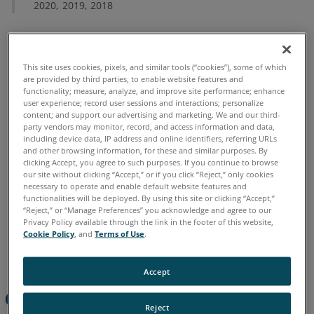
2020
2019
2018
Grafikkarten
und
-
Treiber
This site uses cookies, pixels, and similar tools (“cookies”), some of which
Chinesisch
Deutsch
Englisch
Französisch
Italienisch
are provided by third parties, to enable website features and
Japanisch
Koreanisch
Portugiesisch
Spanisch
functionality; measure, analyze, and improve site performance; enhance
user experience; record user sessions and interactions; personalize
content; and support our advertising and marketing. We and our third-
party vendors may monitor, record, and access information and data,
including device data, IP address and online identifiers, referring URLs
and other browsing information, for these and similar purposes. By
clicking Accept, you agree to such purposes. If you continue to browse
our site without clicking “Accept,” or if you click “Reject,” only cookies
necessary to operate and enable default website features and
functionalities will be deployed. By using this site or clicking “Accept,”
“Reject,” or “Manage Preferences” you acknowledge and agree to our
Privacy Policy available through the link in the footer of this website,
Cookie Policy
, and
Terms of Use
.
Accept
Computersystemanforderu
Reject