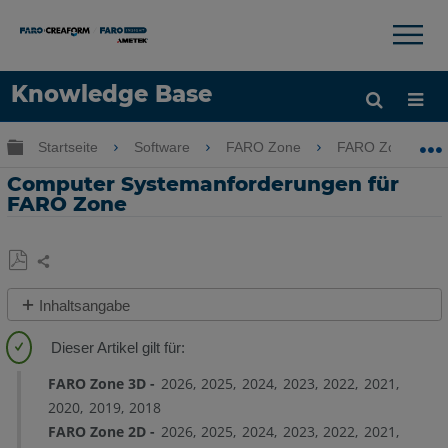
×
×
Knowledge Base
Sprache
Globale Hierarchie auf- und zuklappen
Startseite
Software
FARO Zone
FARO Zone
Hilfe holen
Anmelden
Computer Systemanforderungen für
FARO Zone
Teilen
Als
Inhaltsangabe
PDF
Computersystemanforderungen
speichern
für
FARO
FARO Zone 3D
2026
2025
2024
2023
2022
2021
Zone
2020
2019
2018
Unterstützte
FARO Zone 2D
2026
2025
2024
2023
2022
2021
NVIDIA-