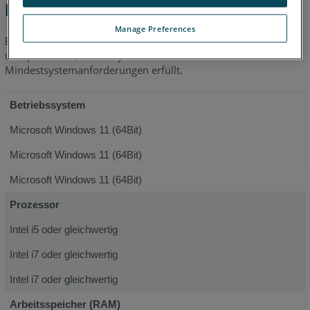
ngen für FARO Zone
Manage Preferences
Bevor Sie die
neueste
Version von FARO
Zone installieren,
®
überprüfen Sie, ob Ihr System die
Mindestsystemanforderungen erfüllt.
Betriebssystem
Microsoft Windows 11 (64Bit)
Microsoft Windows 11 (64Bit)
Microsoft Windows 11 (64Bit)
Prozessor
Intel i5 oder gleichwertig
Intel i7 oder gleichwertig
Intel i7 oder gleichwertig
Arbeitsspeicher (RAM)