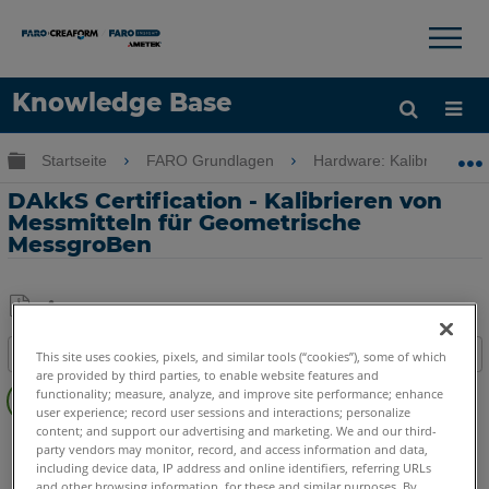
×
×
Knowledge Base
Sprache
Globale Hierarchie auf- und zuklappen
Startseite
FARO Grundlagen
Hardware: Kalibrierung-
Hilfe holen
Anmelden
DAkkS Certification - Kalibrieren von
Messmitteln für Geometrische
MessgroBen
Teilen
Als
Inhaltsangabe
This site uses cookies, pixels, and similar tools (“cookies”), some of which
PDF
are provided by third parties, to enable website features and
Overview
speichern
functionality; measure, analyze, and improve site performance; enhance
user experience; record user sessions and interactions; personalize
content; and support our advertising and marketing. We and our third-
FaroArm/ScanArm
Quantum X.S
Quantum X.M
party vendors may monitor, record, and access information and data,
Quantum X.E
Quantum S Max
Quantum M Max
including device data, IP address and online identifiers, referring URLs
and other browsing information, for these and similar purposes. By