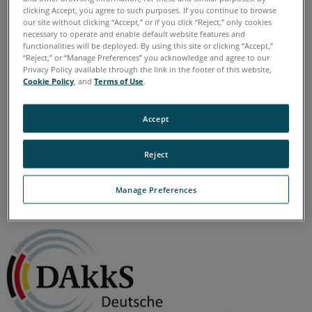
Quantum E Max
Gage Max
Quantum S
Quantum M
clicking Accept, you agree to such purposes. If you continue to browse
Quantum E
Gage
Edge
Fusion
Prime
Platinum
our site without clicking “Accept,” or if you click “Reject,” only cookies
necessary to operate and enable default website features and
Legacy Quantum
Titanium
Advantage
Digital Template
functionalities will be deployed. By using this site or clicking “Accept,”
Laserscanner
Blink
“Reject,” or “Manage Preferences” you acknowledge and agree to our
3D Laserscanner
Focus Core
Focus Premium
Privacy Policy available through the link in the footer of this website,
Cookie Policy
, and
Terms of Use
.
Focus Premium Max
Focus S
Focus S Plus
Focus M
Focus3D
Focus3D X
Focus3D X HDR
Focus3D S
Photon
Accept
Reject
Deutsch
Englisch
Manage Preferences