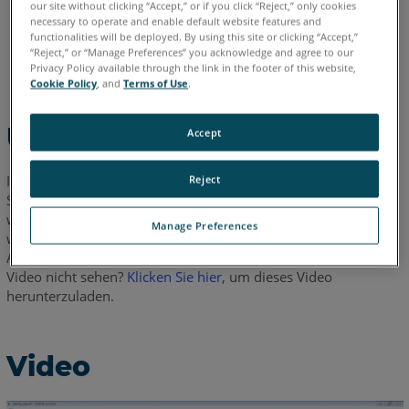
our site without clicking “Accept,” or if you click “Reject,” only cookies
necessary to operate and enable default website features and
functionalities will be deployed. By using this site or clicking “Accept,”
Chinesisch
Deutsch
Englisch
Französisch
Italienisch
“Reject,” or “Manage Preferences” you acknowledge and agree to our
Japanisch
Koreanisch
Portugiesisch
Spanisch
Privacy Policy available through the link in the footer of this website,
Cookie Policy
, and
Terms of Use
.
Übersicht
Accept
In diesem 5-minütigen Lernvideo wird gezeigt, wie FARO
Reject
®
SCENE Process zur Aufbereitung von Scandaten verwendet
werden kann, die mit dem FARO Scanner Freestyle erfasst
Manage Preferences
wurden, und wie diese Daten als Punktwolke exportiert und in
Autodesk Recap importiert werden können. Können Sie das
Video nicht sehen?
Klicken Sie hier
, um dieses Video
herunterzuladen.
Video