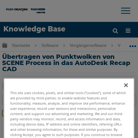
×
×
Knowledge Base
Sprache
Globale Hierarchie auf- und zuklappen
Startseite
Software
Vorgängersoftware
Vorgänge
Hilfe holen
Anmelden
Übertragen von Punktwolken von
SCENE Process in das AutoDesk Recap
CAD
This site uses cookies, pixels, and similar tools (“cookies”), some of which
Teilen
Als
are provided by third parties, to enable website features and
Inhaltsangabe
PDF
functionality; measure, analyze, and improve site performance; enhance
Übersicht
speichern
user experience; record user sessions and interactions; personalize
content; and support our advertising and marketing. We and our third-
Video
party vendors may monitor, record, and access information and data,
SCENE
Capture und Process
including device data, IP address and online identifiers, referring URLs
and other browsing information, for these and similar purposes. By
clicking Accept, you agree to such purposes. If you continue to browse