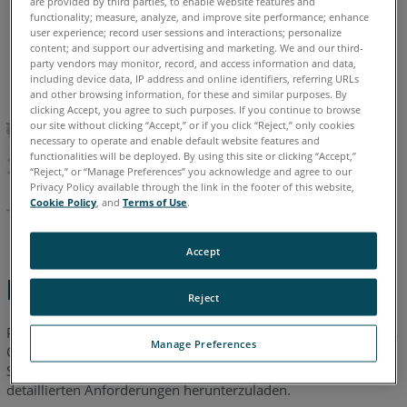
are provided by third parties, to enable website features and
auch
functionality; measure, analyze, and improve site performance; enhance
user experience; record user sessions and interactions; personalize
Chinesisch
Deutsch
Englisch
Französisch
Italienisch
content; and support our advertising and marketing. We and our third-
party vendors may monitor, record, and access information and data,
Japanisch
Koreanisch
Portugiesisch
Spanisch
including device data, IP address and online identifiers, referring URLs
and other browsing information, for these and similar purposes. By
clicking Accept, you agree to such purposes. If you continue to browse
our site without clicking “Accept,” or if you click “Reject,” only cookies
necessary to operate and enable default website features and
functionalities will be deployed. By using this site or clicking “Accept,”
“Reject,” or “Manage Preferences” you acknowledge and agree to our
Privacy Policy available through the link in the footer of this website,
Cookie Policy
, and
Terms of Use
.
Accept
Kurzanleitung
Reject
Prüfen Sie vor der Installation der
neuesten
Version von SCENE,
Manage Preferences
Capture oder Process, ob Ihr System die minimalen
Systemanforderungen erfüllt. Klicken Sie auf den Link, um die
detaillierten Anforderungen herunterzuladen.