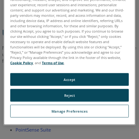
user experience; record user sessions and interactions; personalize
Lizenzierung
Deutsch
Englisch
content; and support our advertising and marketing. We and our third-
party vendors may monitor, record, and access information and data,
Siehe
including device data, IP address and online identifiers, referring URLs
auch
and other browsing information, for these and similar purposes. By
Überblick
clicking Accept, you agree to such purposes. If you continue to browse
our site without clicking “Accept,” or if you click “Reject,” only cookies
necessary to operate and enable default website features and
functionalities will be deployed. By using this site or clicking “Accept,”
Mit der Veröffentlichung von As-Built™ for AutoCAD
Software
®
“Reject,” or “Manage Preferences” you acknowledge and agree to our
und As-Built™ for Autodesk Revit
2018 kündigt FARO
die
®
®
Privacy Policy available through the link in the footer of this website,
folgenden FARO Autodesk Anwendungen ab:
Cookie Policy
, and
Terms of Use
.
PointSense für Revit
Accept
PointSense für AutoCAD
(alle Produkte dieser Familie)
Reject
TachyCAD/DistToPlan
für AutoCAD
PhoToPlan
für AutoCAD (alle Produkte dieser Familie)
Manage Preferences
hylasFM/MonuMap
für AutoCAD
PointSense Suite