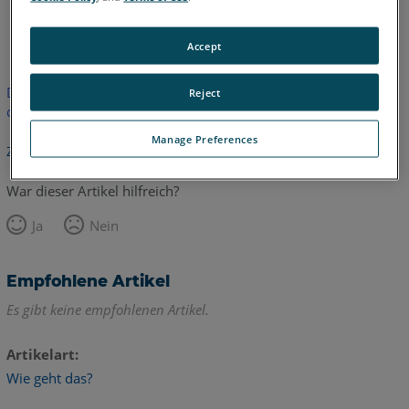
Englisch
Accept
Dieser Artikel wurde nicht übersetzt.Bitte klicken Sie hier, um
Reject
die englische Version zu sehen.
Manage Preferences
Zurück zum Anfang
War dieser Artikel hilfreich?
Ja
Nein
Empfohlene Artikel
Es gibt keine empfohlenen Artikel.
Artikelart
Wie geht das?