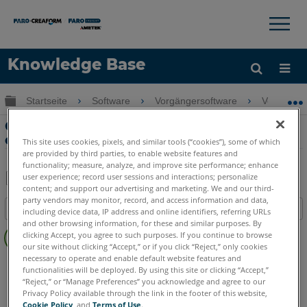
×
×
Knowledge Base
Sprache
Globale Hierarchie auf- und zuklappen
Startseite
Software
Vorgängersoftware
Vorgänge
Hilfe holen
Anmelden
Gerätesteuerung wird nicht angezeigt
oder ist ausgeblendet
This site uses cookies, pixels, and similar tools (“cookies”), some of which
are provided by third parties, to enable website features and
functionality; measure, analyze, and improve site performance; enhance
user experience; record user sessions and interactions; personalize
content; and support our advertising and marketing. We and our third-
Teilen
Als
party vendors may monitor, record, and access information and data,
Inhaltsangabe
PDF
including device data, IP address and online identifiers, referring URLs
and other browsing information, for these and similar purposes. By
Keine
speichern
clicking Accept, you agree to such purposes. If you continue to browse
Header
our site without clicking “Accept,” or if you click “Reject,” only cookies
necessary to operate and enable default website features and
CAM2
Measure 10
functionalities will be deployed. By using this site or clicking “Accept,”
“Reject,” or “Manage Preferences” you acknowledge and agree to our
Privacy Policy available through the link in the footer of this website,
Cookie Policy
, and
Terms of Use
.