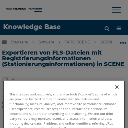
×
×
Knowledge Base
Sprache
Globale Hierarchie auf- und zuklappen
Startseite
Software
FARO SCENE
SCENE
Hilfe holen
Anmelden
Exportieren von FLS-Dateien mit
Registrierungsinformationen
(Stationierungsinformationen) in SCENE
Teilen
Als
Inhaltsangabe
PDF
This site uses cookies, pixels, and similar tools (“cookies”), some of which
Keine
are provided by third parties, to enable website features and
speichern
functionality; measure, analyze, and improve site performance; enhance
Header
user experience; record user sessions and interactions; personalize
content; and support our advertising and marketing. We and our third-
SCENE
5.x
party vendors may monitor, record, and access information and data,
including device data, IP address and online identifiers, referring URLs
and other browsing information, for these and similar purposes. By