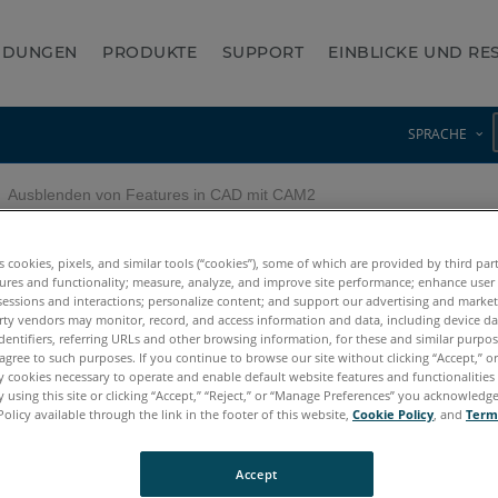
NDUNGEN
PRODUKTE
SUPPORT
EINBLICKE UND R
SPRACHE
Ausblenden von Features in CAD mit CAM2
 in CAD mit CAM2
es cookies, pixels, and similar tools (“cookies”), some of which are provided by third par
ures and functionality; measure, analyze, and improve site performance; enhance user
sessions and interactions; personalize content; and support our advertising and marke
rty vendors may monitor, record, and access information and data, including device da
dentifiers, referring URLs and other browsing information, for these and similar purpose
agree to such purposes. If you continue to browse our site without clicking “Accept,” or 
ly cookies necessary to operate and enable default website features and functionalities 
 using this site or clicking “Accept,” “Reject,” or “Manage Preferences” you acknowledg
Policy available through the link in the footer of this website,
Cookie Policy
, and
Term
Accept