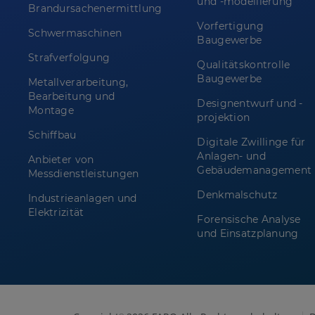
und -modellierung
Brandursachenermittlung
Vorfertigung
Schwermaschinen
Baugewerbe
Strafverfolgung
Qualitätskontrolle
Baugewerbe
Metallverarbeitung,
Bearbeitung und
Designentwurf und -
Montage
projektion
Schiffbau
Digitale Zwillinge für
Anlagen- und
Anbieter von
Gebäudemanagement
Messdienstleistungen
Denkmalschutz
Industrieanlagen und
Elektrizität
Forensische Analyse
und Einsatzplanung