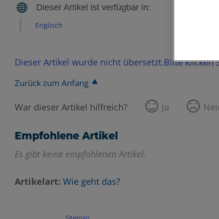
Englisch
Dieser Artikel wurde nicht übersetzt.Bitte klicken
Zurück zum Anfang
War dieser Artikel hilfreich?
Ja
Nei
Empfohlene Artikel
Es gibt keine empfohlenen Artikel.
Artikelart
Wie geht das?
Sitemap