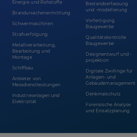
Energie und Rohstoffe
Bestandserfassung
und -modellierung
Brandursachenermittlung
Vorfertigung
Schwermaschinen
Baugewerbe
Strafverfolgung
Qualitätskontrolle
Baugewerbe
Metallverarbeitung,
Bearbeitung und
Designentwurf und -
Montage
projektion
Schiffbau
Digitale Zwillinge für
Anlagen- und
Anbieter von
Gebäudemanagement
Messdienstleistungen
Denkmalschutz
Industrieanlagen und
Elektrizität
Forensische Analyse
und Einsatzplanung