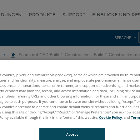
NDUNGEN
PRODUKTE
SUPPORT
EINBLICKE UND R
SPRACHE
n
Scans auf CAD BuildIT Construction - BuildIT Construction mit
struction - BuildIT Construc
es cookies, pixels, and similar tools (“cookies”), some of which are provided by third par
ures and functionality; measure, analyze, and improve site performance; enhance user
sessions and interactions; personalize content; and support our advertising and marke
rty vendors may monitor, record, and access information and data, including device da
dentifiers, referring URLs and other browsing information, for these and similar purpose
agree to such purposes. If you continue to browse our site without clicking “Accept,” or 
ly cookies necessary to operate and enable default website features and functionalities 
 using this site or clicking “Accept,” “Reject,” or “Manage Preferences” you acknowledg
Policy available through the link in the footer of this website,
Cookie Policy
, and
Term
Accept