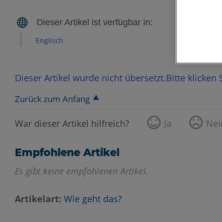
Englisch
Dieser Artikel wurde nicht übersetzt.Bitte klicken
Zurück zum Anfang
War dieser Artikel hilfreich?
Ja
Nei
Empfohlene Artikel
Es gibt keine empfohlenen Artikel.
Artikelart
Wie geht das?