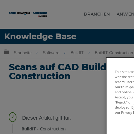
BRANCHEN
ANWE
Sprache
Knowledge Base
Hilfe holen
Anmelden
Globale Hierarchie auf- und zuklappen
Startseite
Software
BuildIT
BuildIT Constructio
Scans auf CAD BuildIT Con
This site us
Construction
website feat
record user 
our third-pa
and online i
Accept, you 
“Reject,” on
deployed. By
our Privacy 
BuildIT
Construction