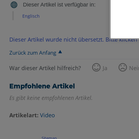
Englisch
Dieser Artikel wurde nicht übersetzt. Bitte klicke
Zurück zum Anfang
War dieser Artikel hilfreich?
Ja
Nei
Empfohlene Artikel
Es gibt keine empfohlenen Artikel.
Artikelart
Video
Sitemap