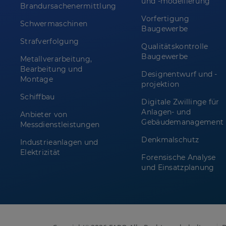
und -modellierung
Brandursachenermittlung
Vorfertigung
Schwermaschinen
Baugewerbe
Strafverfolgung
Qualitätskontrolle
Baugewerbe
Metallverarbeitung,
Bearbeitung und
Designentwurf und -
Montage
projektion
Schiffbau
Digitale Zwillinge für
Anlagen- und
Anbieter von
Gebäudemanagement
Messdienstleistungen
Denkmalschutz
Industrieanlagen und
Elektrizität
Forensische Analyse
und Einsatzplanung