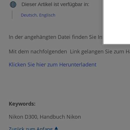
Deutsch
Englisch
In der angehängten Datei finden Sie Informatione
Mit dem nachfolgenden Link gelangen Sie zum 
Klicken Sie hier zum Herunterladent
Keywords:
Nikon D300, Handbuch Nikon
Zurück zum Anfang