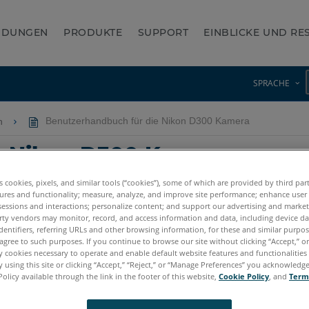
NDUNGEN
PRODUKTE
SUPPORT
EINBLICKE UND R
SPRACHE
on
Benutzerhandbuch für die Nikon D300 Kamera
e Nikon D300 Kamera
es cookies, pixels, and similar tools (“cookies”), some of which are provided by third par
ures and functionality; measure, analyze, and improve site performance; enhance user
sessions and interactions; personalize content; and support our advertising and marke
rty vendors may monitor, record, and access information and data, including device da
dentifiers, referring URLs and other browsing information, for these and similar purpose
agree to such purposes. If you continue to browse our site without clicking “Accept,” or 
ly cookies necessary to operate and enable default website features and functionalities 
 using this site or clicking “Accept,” “Reject,” or “Manage Preferences” you acknowledg
Policy available through the link in the footer of this website,
Cookie Policy
, and
Term