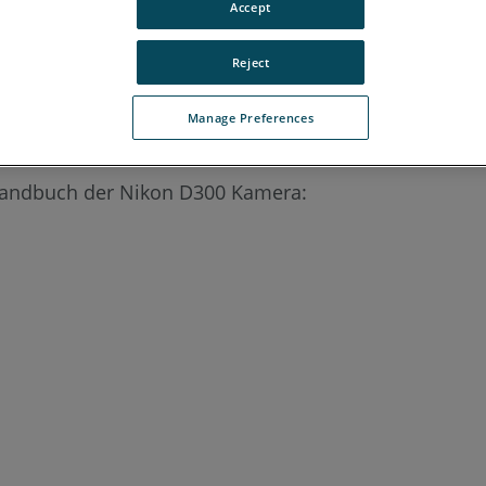
Accept
Reject
Manage Preferences
n zur Installation der Nikon D300 Kamera.
Handbuch der Nikon D300 Kamera: