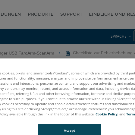
NDUNGEN
PRODUKTE
SUPPORT
EINBLICKE UND R
SPRACHE
nger USB FaroArm-ScanArm
Checkliste zur Fehlerbehebung
hebung von USB FaroArmen
es cookies, pixels, and similar tools (“cookies”), some of which are provided by third par
ures and functionality; measure, analyze, and improve site performance; enhance user
sessions and interactions; personalize content; and support our advertising and marke
rty vendors may monitor, record, and access information and data, including device da
dentifiers, referring URLs and other browsing information, for these and similar purpose
agree to such purposes. If you continue to browse our site without clicking “Accept,” or 
ly cookies necessary to operate and enable default website features and functionalities 
 using this site or clicking “Accept,” “Reject,” or “Manage Preferences” you acknowledg
Policy available through the link in the footer of this website,
Cookie Policy
, and
Term
gacy Quantum
Titanium
Advantage
Digital Template
Accept