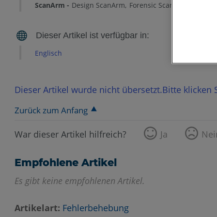
ScanArm
Design ScanArm
Forensic ScanArm
Englisch
Dieser Artikel wurde nicht übersetzt.Bitte klicken
Zurück zum Anfang
War dieser Artikel hilfreich?
Ja
Nei
Empfohlene Artikel
Es gibt keine empfohlenen Artikel.
Artikelart
Fehlerbehebung