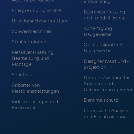
Automobilindustrie
entwicklung
Energie und Rohstoffe
Bestandserfassung
und -modellierung
Brandursachenermittlung
Vorfertigung
Schwermaschinen
Baugewerbe
Strafverfolgung
Qualitätskontrolle
Baugewerbe
Metallverarbeitung,
Bearbeitung und
Designentwurf und -
Montage
projektion
Schiffbau
Digitale Zwillinge für
Anlagen- und
Anbieter von
Gebäudemanagement
Messdienstleistungen
Denkmalschutz
Industrieanlagen und
Elektrizität
Forensische Analyse
und Einsatzplanung