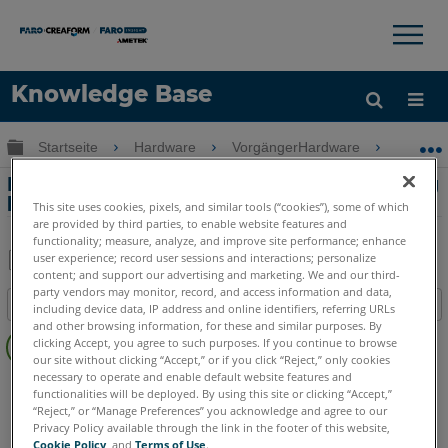
×
×
Knowledge Base
Sprache
Globale Hierarchie auf- und zuklappen
Startseite
Hardware
VorgängerHardware
Vorgän
Hilfe holen
Anmelden
Probleme mit der Bluetooth Verbindung
beim Vorgänger-Quantum FaroArm
This site uses cookies, pixels, and similar tools (“cookies”), some of which
are provided by third parties, to enable website features and
functionality; measure, analyze, and improve site performance; enhance
user experience; record user sessions and interactions; personalize
content; and support our advertising and marketing. We and our third-
Teilen
Als
party vendors may monitor, record, and access information and data,
Inhaltsangabe
PDF
including device data, IP address and online identifiers, referring URLs
and other browsing information, for these and similar purposes. By
Keine
speichern
clicking Accept, you agree to such purposes. If you continue to browse
Header
our site without clicking “Accept,” or if you click “Reject,” only cookies
necessary to operate and enable default website features and
FaroArm/ScanArm
Legacy Quantum
functionalities will be deployed. By using this site or clicking “Accept,”
“Reject,” or “Manage Preferences” you acknowledge and agree to our
Privacy Policy available through the link in the footer of this website,
Cookie Policy
, and
Terms of Use
.