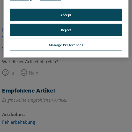
Englisch
Japanisch
Accept
Dieser Artikel wurde nicht übersetzt. Bitte klicken Sie hier, um
Reject
die englische Version zu sehen.
Manage Preferences
Zurück zum Anfang
War dieser Artikel hilfreich?
Ja
Nein
Empfohlene Artikel
Es gibt keine empfohlenen Artikel.
Artikelart
Fehlerbehebung