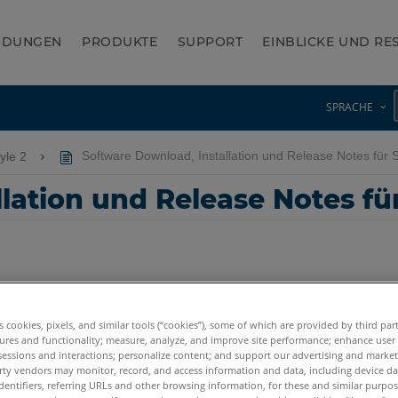
NDUNGEN
PRODUKTE
SUPPORT
EINBLICKE UND R
SPRACHE
tyle 2
Software Download, Installation und Release Notes für
llation und Release Notes f
es cookies, pixels, and similar tools (“cookies”), some of which are provided by third par
ures and functionality; measure, analyze, and improve site performance; enhance user
sessions and interactions; personalize content; and support our advertising and marke
rty vendors may monitor, record, and access information and data, including device da
dentifiers, referring URLs and other browsing information, for these and similar purpose