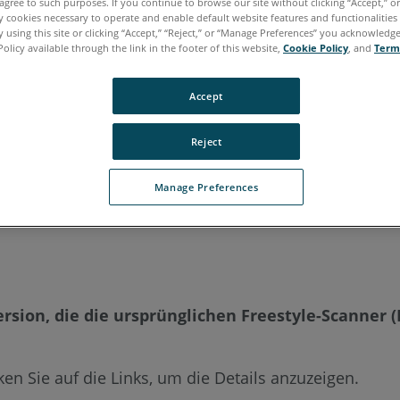
agree to such purposes. If you continue to browse our site without clicking “Accept,” or 
ly cookies necessary to operate and enable default website features and functionalities 
 using this site or clicking “Accept,” “Reject,” or “Manage Preferences” you acknowledg
Japanisch
Koreanisch
Portugiesisch
Spanisch
Policy available through the link in the footer of this website,
Cookie Policy
, and
Term
Accept
Reject
Manage Preferences
ersion, die die ursprünglichen Freestyle-Scanner (
cken Sie auf die Links, um die Details anzuzeigen.