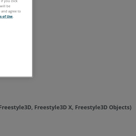
if you click
Capture
will be
Aktualisieren
e and agree to
s of Use
.
Freestyle3D, Freestyle3D X, Freestyle3D Objects)