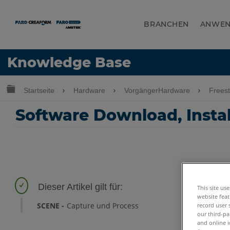
BRANCHEN
ANWE
Sprache
Knowledge Base
Hilfe holen
Anmelden
Globale Hierarchie auf- und zuklappen
Startseite
Hardware
VorgängerHardware
Frees
Software Download, Insta
This site us
website feat
SCENE
Capture und Process
record user 
our third-pa
and online i