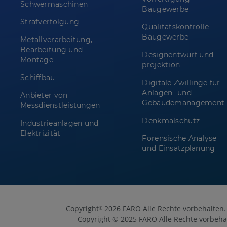
Schwermaschinen
Baugewerbe
Strafverfolgung
Qualitätskontrolle
Baugewerbe
Metallverarbeitung,
Bearbeitung und
Designentwurf und -
Montage
projektion
Schiffbau
Digitale Zwillinge für
Anlagen- und
Anbieter von
Gebäudemanagement
Messdienstleistungen
Denkmalschutz
Industrieanlagen und
Elektrizität
Forensische Analyse
und Einsatzplanung
Copyright
2026 FARO Alle Rechte vorbehalten.
©
Copyright © 2025 FARO Alle Rechte vorbeha