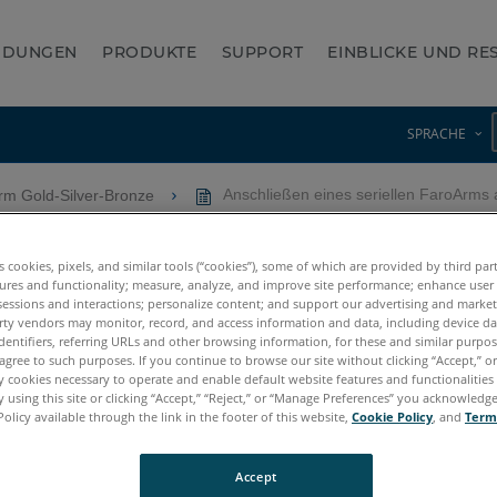
NDUNGEN
PRODUKTE
SUPPORT
EINBLICKE UND R
SPRACHE
rm Gold-Silver-Bronze
Anschließen eines seriellen FaroArms 
len FaroArms an einen USB A
es cookies, pixels, and similar tools (“cookies”), some of which are provided by third par
ures and functionality; measure, analyze, and improve site performance; enhance user
sessions and interactions; personalize content; and support our advertising and marke
rty vendors may monitor, record, and access information and data, including device da
dentifiers, referring URLs and other browsing information, for these and similar purpose
agree to such purposes. If you continue to browse our site without clicking “Accept,” or 
ly cookies necessary to operate and enable default website features and functionalities 
 using this site or clicking “Accept,” “Reject,” or “Manage Preferences” you acknowledg
Policy available through the link in the footer of this website,
Cookie Policy
, and
Term
Accept