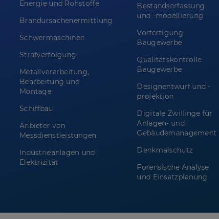
Energie und Rohstoffe
Bestandserfassung
und -modellierung
Brandursachenermittlung
Vorfertigung
Schwermaschinen
Baugewerbe
Strafverfolgung
Qualitätskontrolle
Baugewerbe
Metallverarbeitung,
Bearbeitung und
Designentwurf und -
Montage
projektion
Schiffbau
Digitale Zwillinge für
Anlagen- und
Anbieter von
Gebäudemanagement
Messdienstleistungen
Denkmalschutz
Industrieanlagen und
Elektrizität
Forensische Analyse
und Einsatzplanung