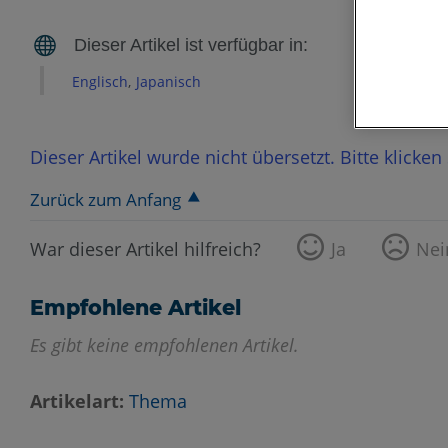
Englisch
Japanisch
Dieser Artikel wurde nicht übersetzt. Bitte klicke
Zurück zum Anfang
War dieser Artikel hilfreich?
Ja
Nei
Empfohlene Artikel
Es gibt keine empfohlenen Artikel.
Artikelart
Thema