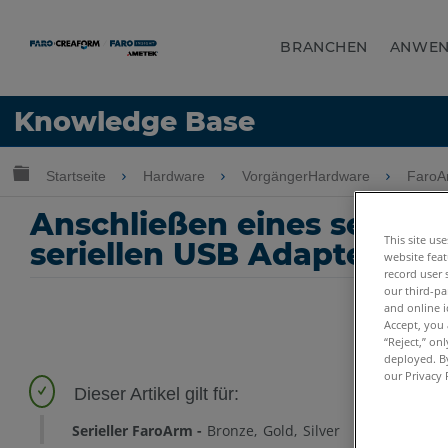
BRANCHEN
ANWE
Sprache
Knowledge Base
Hilfe holen
Anmelden
Globale Hierarchie auf- und zuklappen
Startseite
Hardware
VorgängerHardware
FaroA
Anschließen eines seriel
This site us
seriellen USB Adapter
website feat
record user 
our third-pa
and online i
Accept, you 
“Reject,” on
deployed. By
our Privacy 
Serieller FaroArm
Bronze
Gold
Silver