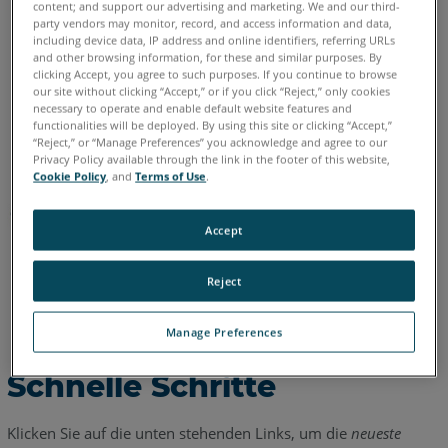
content; and support our advertising and marketing. We and our third-
party vendors may monitor, record, and access information and data,
Chinesisch
Deutsch
Englisch
Französisch
Italienisch
including device data, IP address and online identifiers, referring URLs
Japanisch
Koreanisch
Portugiesisch
Spanisch
and other browsing information, for these and similar purposes. By
clicking Accept, you agree to such purposes. If you continue to browse
our site without clicking “Accept,” or if you click “Reject,” only cookies
necessary to operate and enable default website features and
functionalities will be deployed. By using this site or clicking “Accept,”
“Reject,” or “Manage Preferences” you acknowledge and agree to our
Privacy Policy available through the link in the footer of this website,
Cookie Policy
, and
Terms of Use
.
Accept
Reject
Manage Preferences
Schnelle Schritte
Klicken Sie auf die unten stehenden Links, um die
neueste