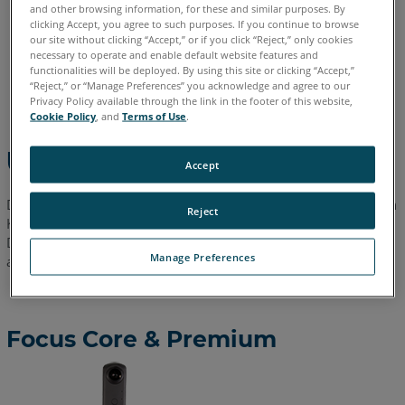
and other browsing information, for these and similar purposes. By
FocusM
clicking Accept, you agree to such purposes. If you continue to browse
und
our site without clicking “Accept,” or if you click “Reject,” only cookies
FocusS
necessary to operate and enable default website features and
Chinesisch
Deutsch
Englisch
Französisch
Italienisch
functionalities will be deployed. By using this site or clicking “Accept,”
Focus3D
“Reject,” or “Manage Preferences” you acknowledge and agree to our
Japanisch
Koreanisch
Portugiesisch
Spanisch
Privacy Policy available through the link in the footer of this website,
20/120,
Cookie Policy
, and
Terms of Use
.
Focus3D
S
Übersicht
20/120,
Accept
Focus3D
X
Dieses Dokument beschreibt die flüchtigen und nichtflüchtigen
Reject
Komponenten des Focus, einschließlich einer Auflistung der
130/330
Datenspeicherung auf internen Speicherkomponenten sowie
Manage Preferences
auf externen Speichermedien.
Focus Core & Premium