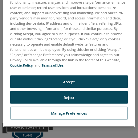
Quantum E Max
Gage Max
Quantum S
Quantum M
functionality; measure, analyze, and improve site performance; enhance
Forensics
user experience; record user sessions and interactions; personalize
Quantum E
Gage
Edge
Fusion
Prime
Platinum
ScanArme
content; and support our advertising and marketing. We and our third-
Legacy Quantum
Titanium
Advantage
Digital Template
party vendors may monitor, record, and access information and data,
FAROArms
Laserscanner
Blink
including device data, IP address and online identifiers, referring URLs
Seriennummer
and other browsing information, for these and similar purposes. By
3D Laserscanner
Focus Core
Focus Premium
clicking Accept, you agree to such purposes. If you continue to browse
Focus Premium Max
Focus S
Focus S Plus
Focus M
our site without clicking “Accept,” or if you click “Reject,” only cookies
Laser
necessary to operate and enable default website features and
Focus3D
Focus3D X
Focus3D X HDR
Focus3D S
Photon
Tracker
functionalities will be deployed. By using this site or clicking “Accept,”
“Reject,” or “Manage Preferences” you acknowledge and agree to our
Laser-
Privacy Policy available through the link in the footer of this website,
Scanner
Cookie Policy
, and
Terms of Use
.
Computer,
Chinesisch
Deutsch
Englisch
Französisch
Italienisch
Accept
Laptops
und
Japanisch
Koreanisch
Portugiesisch
Spanisch
Tablets
Reject
Manage Preferences