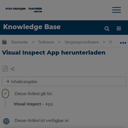
×
×
Knowledge Base
Sprache
Globale Hierarchie auf- und zuklappen
Startseite
Software
Vorgängersoftware
Visual Ins
Hilfe holen
Anmelden
Visual Inspect App herunterladen
Teilen
Als
Inhaltsangabe
PDF
Kurzanleitung
speichern
Übersicht
Visual Inspect
App
Siehe
auch