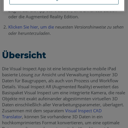
Sie die App und ihre Lizenzierung erwerben, haben Sie
Zugriff auf die App Store Edition, eine Enhanced Edition
oder die Augmented Reality Edition.
Klicken Sie hier, um die
neuesten
Versionshinweise zu sehen
oder herunterzuladen
.
Übersicht
Die Visual Inspect App ist eine leistungsstarke mobile iPad
basierte Lösung zur Ansicht und Verwaltung komplexer 3D
Daten für Baugruppen, als auch von Prozess und Workflow
Details. Visual Inspect AR (Augmented Reality) erweitert das
Basispaket Visual Inspect um eine integrierte Kamera, die reale
Objekte mit exakt aufeinander abgestimmten virtuellen 3D
Daten einschließlich aller Verarbeitungsparameter, überlagert.
Zusammen mit dem separatem
Visual Inspect CAD
Translator
, können Sie vorhandene 3D Daten in ein
hochkomprimiertes Format konvertieren, um eine optimale