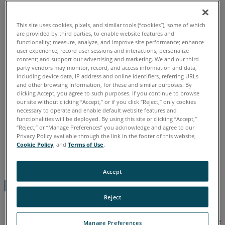
Chinesisch
Deutsch
Englisch
Französisch
Italienisch
Japanisch
Koreanisch
Portugiesisch
Spanisch
This site uses cookies, pixels, and similar tools (“cookies”), some of which
are provided by third parties, to enable website features and
functionality; measure, analyze, and improve site performance; enhance
user experience; record user sessions and interactions; personalize
content; and support our advertising and marketing. We and our third-
party vendors may monitor, record, and access information and data,
including device data, IP address and online identifiers, referring URLs
and other browsing information, for these and similar purposes. By
clicking Accept, you agree to such purposes. If you continue to browse
our site without clicking “Accept,” or if you click “Reject,” only cookies
necessary to operate and enable default website features and
functionalities will be deployed. By using this site or clicking “Accept,”
“Reject,” or “Manage Preferences” you acknowledge and agree to our
Privacy Policy available through the link in the footer of this website,
Cookie Policy
, and
Terms of Use
.
Accept
Kurzanleitung
Reject
Klicken Sie hier
, um die FARO
Visual Inspect App für das
®
iPad
aus dem App Store herunterzuladen. Je nachdem, wie
®
Manage Preferences