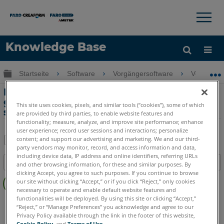
×
×
Knowledge Base
Sprache
Globale Hierarchie auf- und zuklappen
Startseite
Software
Vorgängersoftware
Vorgänge
Hilfe holen
Anmelden
Projekte können nicht in Webshare
geladen werden bzw. die Anwendung
This site uses cookies, pixels, and similar tools (“cookies”), some of which
startet nicht/stürzt ab
are provided by third parties, to enable website features and
functionality; measure, analyze, and improve site performance; enhance
user experience; record user sessions and interactions; personalize
content; and support our advertising and marketing. We and our third-
party vendors may monitor, record, and access information and data,
Teilen
Als
including device data, IP address and online identifiers, referring URLs
Inhaltsangabe
PDF
and other browsing information, for these and similar purposes. By
clicking Accept, you agree to such purposes. If you continue to browse
Keine
speichern
our site without clicking “Accept,” or if you click “Reject,” only cookies
Header
necessary to operate and enable default website features and
functionalities will be deployed. By using this site or clicking “Accept,”
SCENE
WebShare Server and 2Go
“Reject,” or “Manage Preferences” you acknowledge and agree to our
Privacy Policy available through the link in the footer of this website,
Cookie Policy
, and
Terms of Use
.