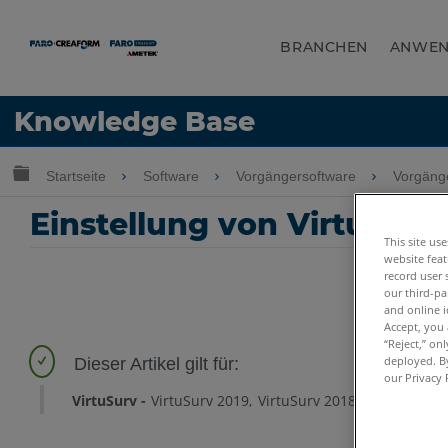
BRANCHEN
ANWE
Sprache
Knowledge Base
Hilfe holen
Anmelden
Globale Hierarchie auf- und zuklappen
Startseite
Software
Vorgängersoftware
Vorgäng
Einstellung von VirtuSur
This site us
website feat
record user 
our third-pa
and online i
Accept, you 
“Reject,” on
deployed. By
our Privacy 
VirtuSurv
VirtuSurv 2019
VirtuSurv 2018