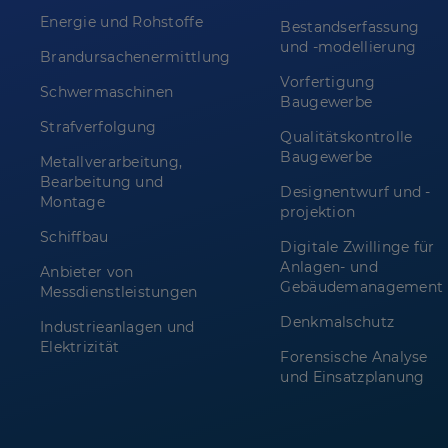
Energie und Rohstoffe
Bestandserfassung
und -modellierung
Brandursachenermittlung
Vorfertigung
Schwermaschinen
Baugewerbe
Strafverfolgung
Qualitätskontrolle
Baugewerbe
Metallverarbeitung,
Bearbeitung und
Designentwurf und -
Montage
projektion
Schiffbau
Digitale Zwillinge für
Anlagen- und
Anbieter von
Gebäudemanagement
Messdienstleistungen
Denkmalschutz
Industrieanlagen und
Elektrizität
Forensische Analyse
und Einsatzplanung