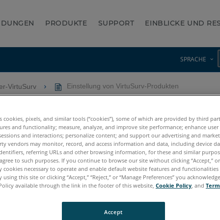
NDUNGEN
PRODUKTE
SUPPORT
EINBLICKE UND R
SPRACHE
er-VirtuSurv
Einstellung von VirtuSurv-Produkten
v-Produkten
es cookies, pixels, and similar tools (“cookies”), some of which are provided by third par
ures and functionality; measure, analyze, and improve site performance; enhance user
sessions and interactions; personalize content; and support our advertising and marke
rty vendors may monitor, record, and access information and data, including device da
dentifiers, referring URLs and other browsing information, for these and similar purpose
agree to such purposes. If you continue to browse our site without clicking “Accept,” or 
ly cookies necessary to operate and enable default website features and functionalities 
 using this site or clicking “Accept,” “Reject,” or “Manage Preferences” you acknowledg
Policy available through the link in the footer of this website,
Cookie Policy
, and
Term
Accept