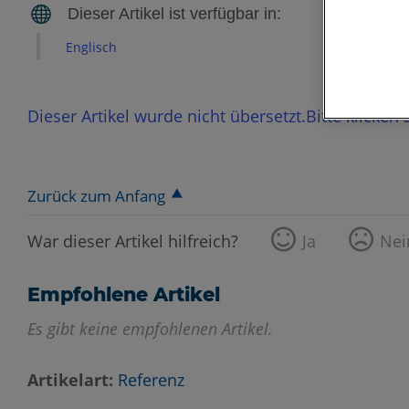
Englisch
Dieser Artikel wurde nicht übersetzt.Bitte klicken
Zurück zum Anfang
War dieser Artikel hilfreich?
Ja
Nei
Empfohlene Artikel
Es gibt keine empfohlenen Artikel.
Artikelart
Referenz