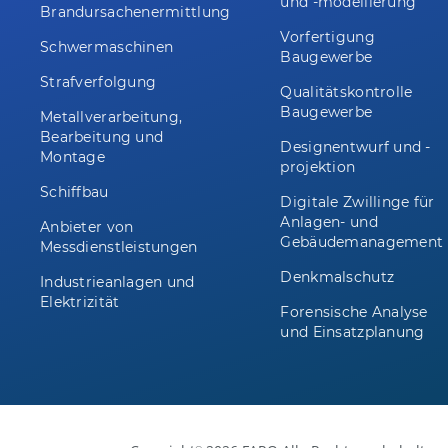
und -modellierung
Brandursachenermittlung
Vorfertigung
Schwermaschinen
Baugewerbe
Strafverfolgung
Qualitätskontrolle
Baugewerbe
Metallverarbeitung,
Bearbeitung und
Designentwurf und -
Montage
projektion
Schiffbau
Digitale Zwillinge für
Anlagen- und
Anbieter von
Gebäudemanagement
Messdienstleistungen
Denkmalschutz
Industrieanlagen und
Elektrizität
Forensische Analyse
und Einsatzplanung