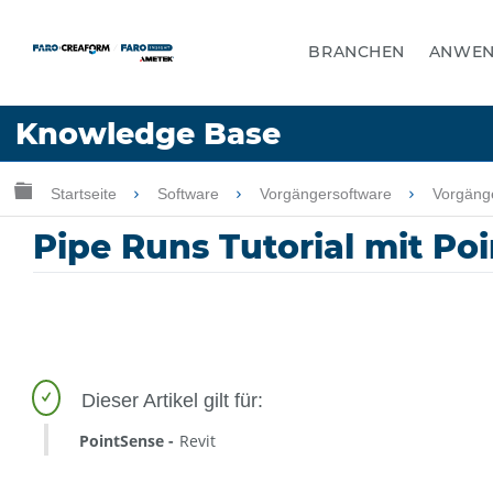
BRANCHEN
ANWE
Sprache
Knowledge Base
Hilfe holen
Anmelden
Globale Hierarchie auf- und zuklappen
Startseite
Software
Vorgängersoftware
Vorgäng
Pipe Runs Tutorial mit Po
PointSense
Revit