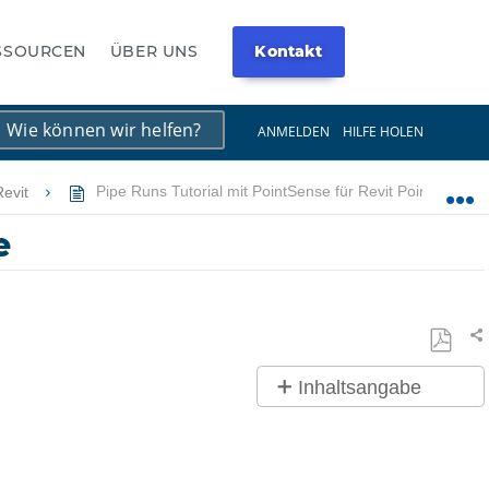
ESSOURCEN
ÜBER UNS
Kontakt
×
×
ANMELDEN
HILFE HOLEN
Revit
Pipe Runs Tutorial mit PointSense für Revit PointSense
e
Tei
Als
Inhaltsangabe
PDF
Keine
speich
Header