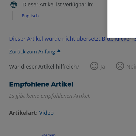
Englisch
Dieser Artikel wurde nicht übersetzt.Bitte klicken
Zurück zum Anfang
War dieser Artikel hilfreich?
Ja
Nei
Empfohlene Artikel
Es gibt keine empfohlenen Artikel.
Artikelart
Video
Sitemap