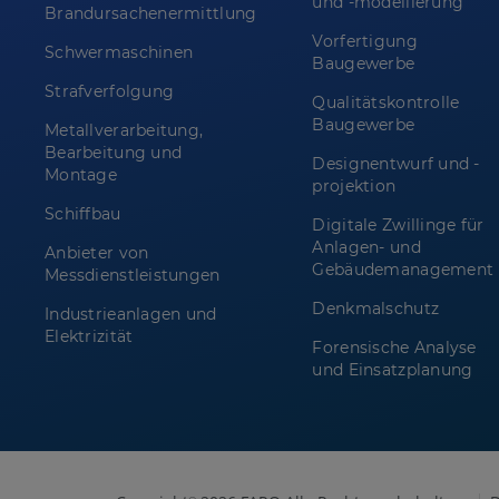
und -modellierung
Brandursachenermittlung
Vorfertigung
Schwermaschinen
Baugewerbe
Strafverfolgung
Qualitätskontrolle
Baugewerbe
Metallverarbeitung,
Bearbeitung und
Designentwurf und -
Montage
projektion
Schiffbau
Digitale Zwillinge für
Anlagen- und
Anbieter von
Gebäudemanagement
Messdienstleistungen
Denkmalschutz
Industrieanlagen und
Elektrizität
Forensische Analyse
und Einsatzplanung