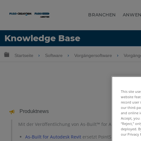
BRANCHEN
ANWE
Sprache
Knowledge Base
Hilfe holen
Anmelden
Globale Hierarchie auf- und zuklappen
Startseite
Software
Vorgängersoftware
Vorgäng
This site us
website feat
record user 
our third-pa
Produktnews
and online i
Accept, you 
“Reject,” on
Mit der Veröffentlichung von As-Built™ for AutoCAD
Softw
®
deployed. By
our Privacy 
As-Built for Autodesk Revit
ersetzt PointSense for Revit