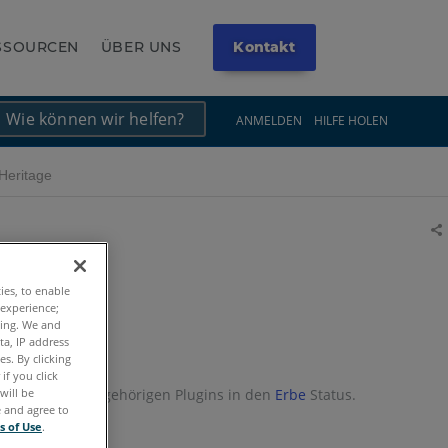
ESSOURCEN
ÜBER UNS
Kontakt
×
×
ANMELDEN
HILFE HOLEN
Heritage
Tei
ties, to enable
 experience;
ting. We and
ta, IP address
s. By clicking
if you click
will be
nse und die zugehörigen Plugins in den
Erbe
Status.
e and agree to
s of Use
.