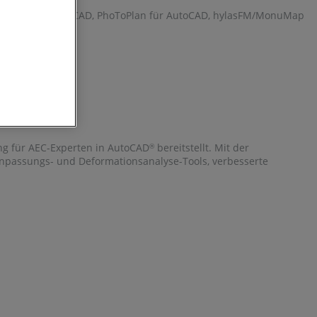
stToPlan für AutoCAD, PhoToPlan für AutoCAD, hylasFM/MonuMap
ng für AEC-Experten in AutoCAD
bereitstellt. Mit der
®
npassungs- und Deformationsanalyse-Tools, verbesserte