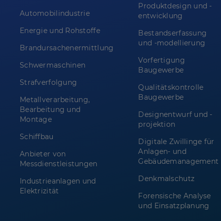
Produktdesign und -
Automobilindustrie
entwicklung
Energie und Rohstoffe
Bestandserfassung
und -modellierung
Brandursachenermittlung
Vorfertigung
Schwermaschinen
Baugewerbe
Strafverfolgung
Qualitätskontrolle
Baugewerbe
Metallverarbeitung,
Bearbeitung und
Designentwurf und -
Montage
projektion
Schiffbau
Digitale Zwillinge für
Anlagen- und
Anbieter von
Gebäudemanagement
Messdienstleistungen
Denkmalschutz
Industrieanlagen und
Elektrizität
Forensische Analyse
und Einsatzplanung