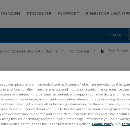
NDUNGEN
PRODUKTE
SUPPORT
EINBLICKE UND R
SPRACHE
er-PointSense und CAD Plugins
PointSense
PointSense 
PointSense Heritage
es cookies, pixels, and similar tools (“cookies”), some of which are provided by third par
ures and functionality; measure, analyze, and improve site performance; enhance user
sessions and interactions; personalize content; and support our advertising and marke
rty vendors may monitor, record, and access information and data, including device da
dentifiers, referring URLs and other browsing information, for these and similar purpose
agree to such purposes. If you continue to browse our site without clicking “Accept,” or 
ly cookies necessary to operate and enable default website features and functionalities 
are und As-Built™ for Autodesk Revit
2018 versetzt FARO
PointSe
®
®
 using this site or clicking “Accept,” “Reject,” or “Manage Preferences” you acknowledg
Policy available through the link in the footer of this website,
Cookie Policy
, and
Term
. Es enthält alle Funktionen des früheren PointSense for Revit.