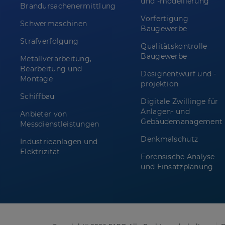
und -modellierung
Brandursachenermittlung
Vorfertigung
Schwermaschinen
Baugewerbe
Strafverfolgung
Qualitätskontrolle
Baugewerbe
Metallverarbeitung,
Bearbeitung und
Designentwurf und -
Montage
projektion
Schiffbau
Digitale Zwillinge für
Anlagen- und
Anbieter von
Gebäudemanagement
Messdienstleistungen
Denkmalschutz
Industrieanlagen und
Elektrizität
Forensische Analyse
und Einsatzplanung