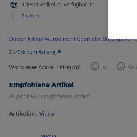
Englisch
Dieser Artikel wurde nicht übersetzt.Bitte klicken
Zurück zum Anfang
War dieser Artikel hilfreich?
Ja
Nei
Empfohlene Artikel
Es gibt keine empfohlenen Artikel.
Artikelart
Video
Sitemap