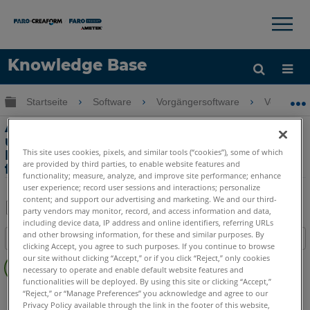
×
×
Knowledge Base
Sprache
Globale Hierarchie auf- und zuklappen
Startseite
Software
Vorgängersoftware
Vorgänge
Hilfe holen
Anmelden
Ändern der automatisierten Statistik-
und
This site uses cookies, pixels, and similar tools (“cookies”), some of which
Fehlerberichterstattungseinstellungen
are provided by third parties, to enable website features and
für Measure 10
functionality; measure, analyze, and improve site performance; enhance
user experience; record user sessions and interactions; personalize
content; and support our advertising and marketing. We and our third-
party vendors may monitor, record, and access information and data,
including device data, IP address and online identifiers, referring URLs
Teilen
Als
and other browsing information, for these and similar purposes. By
Inhaltsangabe
PDF
clicking Accept, you agree to such purposes. If you continue to browse
Keine
speichern
our site without clicking “Accept,” or if you click “Reject,” only cookies
necessary to operate and enable default website features and
Header
functionalities will be deployed. By using this site or clicking “Accept,”
CAM2
Measure 10
“Reject,” or “Manage Preferences” you acknowledge and agree to our
Privacy Policy available through the link in the footer of this website,