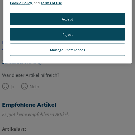
Cookie Policy
, and
Terms of Use
.
Accept
Englisch
Reject
Dieser Artikel wurde nicht übersetzt.Bitte klicken Sie hier, um
die englische Version zu sehen.
Manage Preferences
Zurück zum Anfang
War dieser Artikel hilfreich?
Ja
Nein
Empfohlene Artikel
Es gibt keine empfohlenen Artikel.
Artikelart