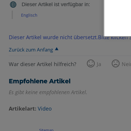
Englisch
Dieser Artikel wurde nicht übersetzt.Bitte klicken
Zurück zum Anfang
War dieser Artikel hilfreich?
Ja
Nei
Empfohlene Artikel
Es gibt keine empfohlenen Artikel.
Artikelart
Video
Sitemap