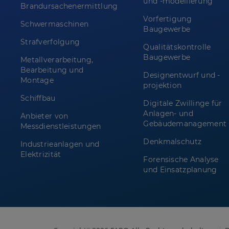
und -modellierung
Brandursachenermittlung
Vorfertigung
Schwermaschinen
Baugewerbe
Strafverfolgung
Qualitätskontrolle
Baugewerbe
Metallverarbeitung,
Bearbeitung und
Designentwurf und -
Montage
projektion
Schiffbau
Digitale Zwillinge für
Anlagen- und
Anbieter von
Gebäudemanagement
Messdienstleistungen
Denkmalschutz
Industrieanlagen und
Elektrizität
Forensische Analyse
und Einsatzplanung