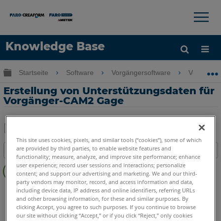
×
×
Knowledge Base
Sprache
Globale Hierarchie auf- und zuklappen
Startseite
Software
Vorgängersoftware
Vorgänge
Hilfe holen
Anmelden
Erstellung von Unterstützungsdaten für
Vorgänger-CAM2 Gage
Teilen
Als
This site uses cookies, pixels, and similar tools (“cookies”), some of which
are provided by third parties, to enable website features and
Inhaltsangabe
PDF
functionality; measure, analyze, and improve site performance; enhance
Keine
speichern
user experience; record user sessions and interactions; personalize
Header
content; and support our advertising and marketing. We and our third-
party vendors may monitor, record, and access information and data,
Vorgängersoftware
CAM2 Gage
including device data, IP address and online identifiers, referring URLs
and other browsing information, for these and similar purposes. By
clicking Accept, you agree to such purposes. If you continue to browse
our site without clicking “Accept,” or if you click “Reject,” only cookies