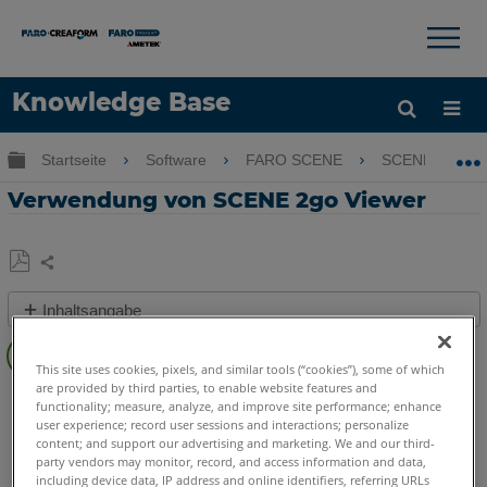
×
×
Knowledge Base
Sprache
Globale Hierarchie auf- und zuklappen
Startseite
Software
FARO SCENE
SCENE
Hilfe holen
Anmelden
Verwendung von SCENE 2go Viewer
Teilen
Als
Inhaltsangabe
PDF
Überblick
speichern
This site uses cookies, pixels, and similar tools (“cookies”), some of which
Erste
are provided by third parties, to enable website features and
SCENE
2025
2024
2023
2022
2021
2020
2019
2018
Schritte
functionality; measure, analyze, and improve site performance; enhance
7.x
2go App
user experience; record user sessions and interactions; personalize
Starten
content; and support our advertising and marketing. We and our third-
der
party vendors may monitor, record, and access information and data,
App
including device data, IP address and online identifiers, referring URLs