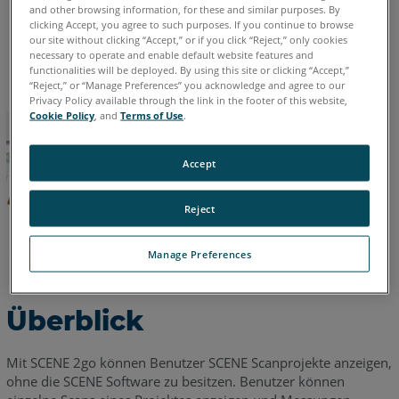
and other browsing information, for these and similar purposes. By
clicking Accept, you agree to such purposes. If you continue to browse
Öffnen
Chinesisch
Deutsch
Englisch
Französisch
Italienisch
our site without clicking “Accept,” or if you click “Reject,” only cookies
eines
Japanisch
Koreanisch
Portugiesisch
Spanisch
necessary to operate and enable default website features and
Scanprojekts
functionalities will be deployed. By using this site or clicking “Accept,”
“Reject,” or “Manage Preferences” you acknowledge and agree to our
Scans
Privacy Policy available through the link in the footer of this website,
Cookie Policy
, and
Terms of Use
.
anzeigen
Die
Übersichtskarte
Accept
Panoramaansicht
Reject
3D-
Ansicht
Manage Preferences
Messungen
erstellen
Überblick
Messungen
in
der
Mit SCENE 2go können Benutzer SCENE Scanprojekte anzeigen,
Übersichtskarte
ohne die SCENE Software zu besitzen. Benutzer können