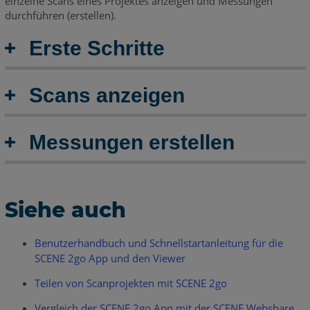
einzelne Scans eines Projektes anzeigen und Messungen
Abstand
durchführen (erstellen).
messen
Flächenmessung
Erste Schritte
Panorama/3D
Messungen
Scans anzeigen
Siehe
auch
Messungen erstellen
Siehe auch
Benutzerhandbuch und Schnellstartanleitung für die
SCENE 2go App und den Viewer
Teilen von Scanprojekten mit SCENE 2go
Vergleich der SCENE 2go App mit der SCENE Webshare