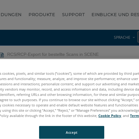
NDUNGEN
PRODUKTE
SUPPORT
EINBLICKE UND R
SPRACHE
RCS/RCP-Export für bestellte Scans in SCENE
lte Scans in SCENE
es cookies, pixels, and similar tools (“cookies”), some of which are provided by third par
ures and functionality; measure, analyze, and improve site performance; enhance user
sessions and interactions; personalize content; and support our advertising and marke
rty vendors may monitor, record, and access information and data, including device da
dentifiers, referring URLs and other browsing information, for these and similar purpose
agree to such purposes. If you continue to browse our site without clicking “Accept,” or 
ly cookies necessary to operate and enable default website features and functionalities 
 using this site or clicking “Accept,” “Reject,” or “Manage Preferences” you acknowledg
Policy available through the link in the footer of this website,
Cookie Policy
, and
Term
Accept