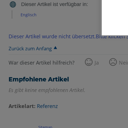
Englisch
Dieser Artikel wurde nicht übersetzt.Bitte klicken
Zurück zum Anfang
War dieser Artikel hilfreich?
Ja
Nei
Empfohlene Artikel
Es gibt keine empfohlenen Artikel.
Artikelart
Referenz
Sitemap