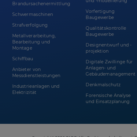
und -modellierung
Brandursachenermittlung
Vorfertigung
Schwermaschinen
Baugewerbe
Strafverfolgung
Qualitätskontrolle
Baugewerbe
Metallverarbeitung,
Bearbeitung und
Designentwurf und -
Montage
projektion
Schiffbau
Digitale Zwillinge für
Anlagen- und
Anbieter von
Gebäudemanagement
Messdienstleistungen
Denkmalschutz
Industrieanlagen und
Elektrizität
Forensische Analyse
und Einsatzplanung